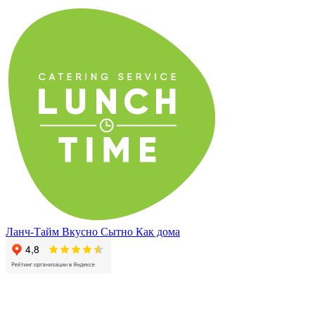
Ланч-Тайм
Вкусно
Сытно
Как дома