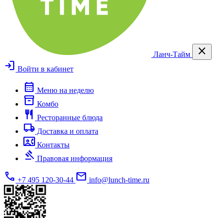
close
Ланч-Тайм
login
Войти в кабинет
calendar_month
Меню на неделю
inventory_2
Комбо
restaurant
Ресторанные блюда
local_shipping
Доставка и оплата
contact_phone
Контакты
gavel
Правовая информация
call
mail
+7 495 120-30-44
info@lunch-time.ru