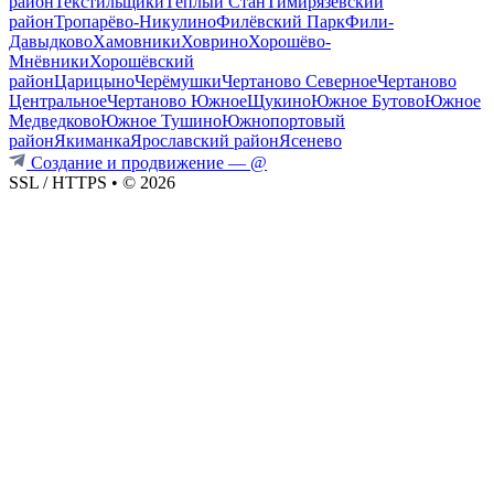
район
Текстильщики
Тёплый Стан
Тимирязевский
район
Тропарёво-Никулино
Филёвский Парк
Фили-
Давыдково
Хамовники
Ховрино
Хорошёво-
Мнёвники
Хорошёвский
район
Царицыно
Черёмушки
Чертаново Северное
Чертаново
Центральное
Чертаново Южное
Щукино
Южное Бутово
Южное
Медведково
Южное Тушино
Южнопортовый
район
Якиманка
Ярославский район
Ясенево
Создание и продвижение — @
SSL / HTTPS
•
© 2026