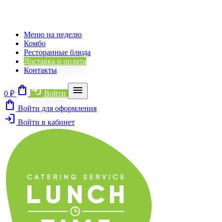
Меню на неделю
Комбо
Ресторанные блюда
Доставка и оплата
Контакты
shopping_bag
login
menu
0 ₽
Войти
shopping_bag
Войти для оформления
login
Войти в кабинет