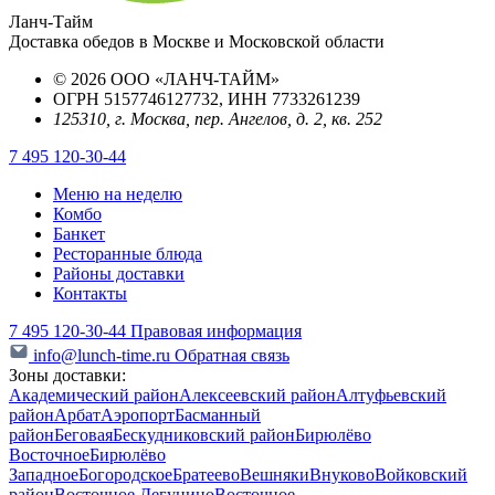
Ланч-Тайм
Доставка обедов в Москве и Московской области
© 2026 ООО «ЛАНЧ-ТАЙМ»
ОГРН 5157746127732, ИНН 7733261239
125310, г. Москва, пер. Ангелов, д. 2, кв. 252
7 495 120-30-44
Меню на неделю
Комбо
Банкет
Ресторанные блюда
Районы доставки
Контакты
7 495 120-30-44
Правовая информация
info@lunch-time.ru
Обратная связь
Зоны доставки:
Академический район
Алексеевский район
Алтуфьевский
район
Арбат
Аэропорт
Басманный
район
Беговая
Бескудниковский район
Бирюлёво
Восточное
Бирюлёво
Западное
Богородское
Братеево
Вешняки
Внуково
Войковский
район
Восточное Дегунино
Восточное