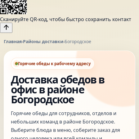
Сканируйте QR-код, чтобы быстро сохранить контакт
arrow_upward
Главная
›
Районы доставки
›
Богородское
Горячие обеды к рабочему адресу
Доставка обедов в
офис в районе
Богородское
Горячие обеды для сотрудников, отделов и
небольших команд в районе Богородское.
Выберите блюда в меню, соберите заказ для
одного человека или всей команды и