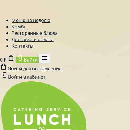
Меню на неделю
Комбо
Ресторанные блюда
Доставка и оплата
Контакты
shopping_bag
login
menu
0 ₽
Войти
shopping_bag
Войти для оформления
login
Войти в кабинет