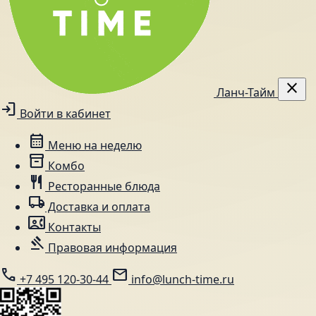
close
Ланч-Тайм
login
Войти в кабинет
calendar_month
Меню на неделю
inventory_2
Комбо
restaurant
Ресторанные блюда
local_shipping
Доставка и оплата
contact_phone
Контакты
gavel
Правовая информация
call
mail
+7 495 120-30-44
info@lunch-time.ru