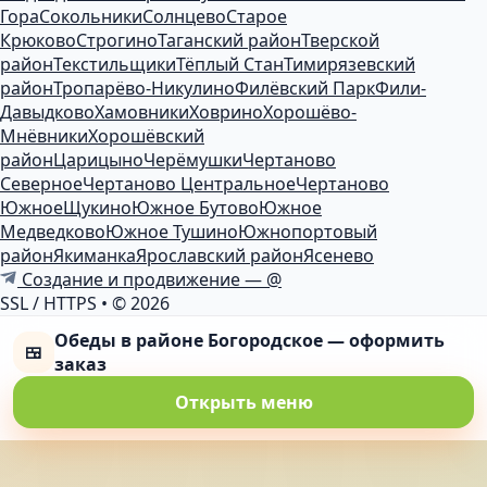
Гора
Сокольники
Солнцево
Старое
Крюково
Строгино
Таганский район
Тверской
район
Текстильщики
Тёплый Стан
Тимирязевский
район
Тропарёво-Никулино
Филёвский Парк
Фили-
Давыдково
Хамовники
Ховрино
Хорошёво-
Мнёвники
Хорошёвский
район
Царицыно
Черёмушки
Чертаново
Северное
Чертаново Центральное
Чертаново
Южное
Щукино
Южное Бутово
Южное
Медведково
Южное Тушино
Южнопортовый
район
Якиманка
Ярославский район
Ясенево
Создание и продвижение — @
SSL / HTTPS
•
© 2026
Обеды в районе Богородское — оформить
🍱
заказ
Открыть меню