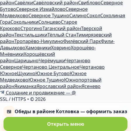
район
Савёлки
Савёловский район
Свиблово
Северное
Бутово
Северное Измайлово
Северное
Медведково
Северное Тушино
Силино
Сокол
Соколиная
Гора
Сокольники
Солнцево
Старое
Крюково
Строгино
Таганский район
Тверской
район
Текстильщики
Тёплый Стан
Тимирязевский
район
Тропарёво-Никулино
Филёвский Парк
Фили-
Давыдково
Хамовники
Ховрино
Хорошёво-
Мнёвники
Хорошёвский
район
Царицыно
Черёмушки
Чертаново
Северное
Чертаново Центральное
Чертаново
Южное
Щукино
Южное Бутово
Южное
Медведково
Южное Тушино
Южнопортовый
район
Якиманка
Ярославский район
Ясенево
Создание и продвижение — @
SSL / HTTPS
•
© 2026
🍱
Обеды в районе Котловка — оформить заказ
Открыть меню