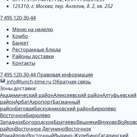
125310, г. Москва, пер. Ангелов, д. 2, кв. 252
7 495 120-30-44
Меню на неделю
Комбо
Банкет
Ресторанные блюда
Районы доставки
Контакты
7 495 120-30-44
Правовая информация
info@lunch-time.ru
Обратная связь
Зоны доставки:
Академический район
Алексеевский район
Алтуфьевский
район
Арбат
Аэропорт
Басманный
район
Беговая
Бескудниковский район
Бирюлёво
Восточное
Бирюлёво
Западное
Богородское
Братеево
Вешняки
Внуково
Войков
район
Восточное Дегунино
Восточное
Измайлово
Восточный
Выхино-Жулебино
Гагаринский