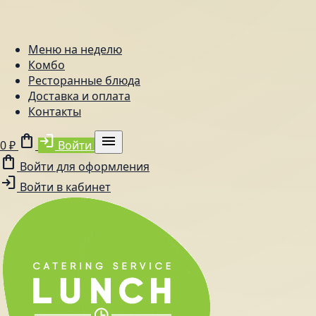
Меню на неделю
Комбо
Ресторанные блюда
Доставка и оплата
Контакты
shopping_bag
login
menu
0 ₽
Войти
shopping_bag
Войти для оформления
login
Войти в кабинет