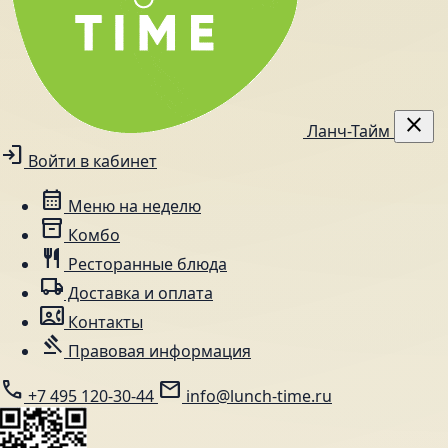
close
Ланч-Тайм
login
Войти в кабинет
calendar_month
Меню на неделю
inventory_2
Комбо
restaurant
Ресторанные блюда
local_shipping
Доставка и оплата
contact_phone
Контакты
gavel
Правовая информация
call
mail
+7 495 120-30-44
info@lunch-time.ru