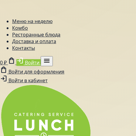
Меню на неделю
Комбо
Ресторанные блюда
Доставка и оплата
Контакты
shopping_bag
login
menu
0 ₽
Войти
shopping_bag
Войти для оформления
login
Войти в кабинет