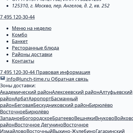
125310, г. Москва, пер. Ангелов, д. 2, кв. 252
7 495 120-30-44
Меню на неделю
Комбо
Банкет
Ресторанные блюда
Районы доставки
Контакты
7 495 120-30-44
Правовая информация
info@lunch-time.ru
Обратная связь
Зоны доставки:
Академический район
Алексеевский район
Алтуфьевский
район
Арбат
Аэропорт
Басманный
район
Беговая
Бескудниковский район
Бирюлёво
Восточное
Бирюлёво
Западное
Богородское
Братеево
Вешняки
Внуково
Войков
район
Восточное Дегунино
Восточное
Измайлово
Восточный
Выхино-Жулебино
Гагаринский