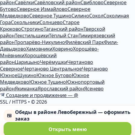
район
Савёлки
Савёловский район
Свиблово
Северное
Бутово
Северное Измайлово
Северное
Медведково
Северное Тушино
Силино
Сокол
Соколиная
Гора
Сокольники
Солнцево
Старое
Крюково
Строгино
Таганский район
Тверской
район
Текстильщики
Тёплый Стан
Тимирязевский
район
Тропарёво-Никулино
Филёвский Парк
Фили-
Давыдково
Хамовники
Ховрино
Хорошёво-
Мнёвники
Хорошёвский
район
Царицыно
Черёмушки
Чертаново
Северное
Чертаново Центральное
Чертаново
Южное
Щукино
Южное Бутово
Южное
Медведково
Южное Тушино
Южнопортовый
район
Якиманка
Ярославский район
Ясенево
Создание и продвижение — @
SSL / HTTPS
•
© 2026
Обеды в районе Левобережный — оформить
🍱
заказ
Открыть меню