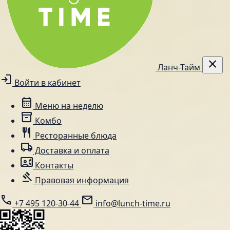
close
Ланч-Тайм
login
Войти в кабинет
calendar_month
Меню на неделю
inventory_2
Комбо
restaurant
Ресторанные блюда
local_shipping
Доставка и оплата
contact_phone
Контакты
gavel
Правовая информация
call
mail
+7 495 120-30-44
info@lunch-time.ru