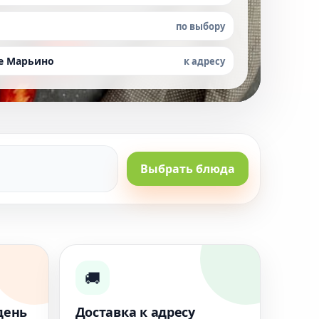
по выбору
не Марьино
к адресу
Выбрать блюда
🚚
день
Доставка к адресу