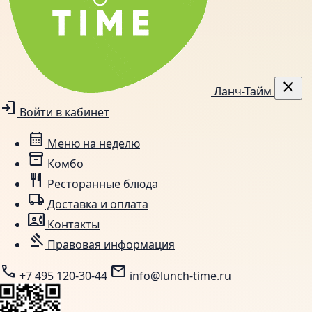
close
Ланч-Тайм
login
Войти в кабинет
calendar_month
Меню на неделю
inventory_2
Комбо
restaurant
Ресторанные блюда
local_shipping
Доставка и оплата
contact_phone
Контакты
gavel
Правовая информация
call
mail
+7 495 120-30-44
info@lunch-time.ru