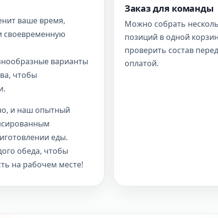
Заказ для команды
нит ваше время,
Можно собрать нескол
и своевременную
позиций в одной корзин
проверить состав пере
знообразные варианты
оплатой.
ва, чтобы
и.
но, и наш опытный
ансированным
риготовлении еды.
дого обеда, чтобы
ть на рабочем месте!