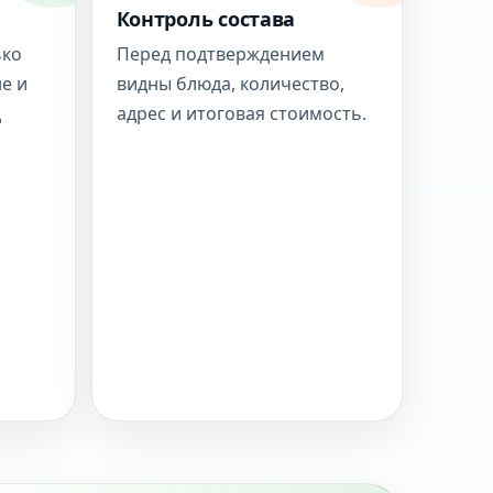
Контроль состава
ько
Перед подтверждением
е и
видны блюда, количество,
д
адрес и итоговая стоимость.