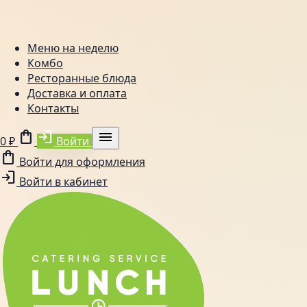
Меню на неделю
Комбо
Ресторанные блюда
Доставка и оплата
Контакты
shopping_bag
login
menu
0 ₽
Войти
shopping_bag
Войти для оформления
login
Войти в кабинет