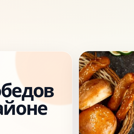
обедов
айоне