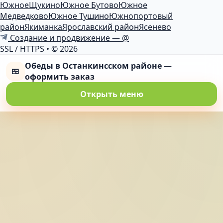
Южное
Щукино
Южное Бутово
Южное
Медведково
Южное Тушино
Южнопортовый
район
Якиманка
Ярославский район
Ясенево
Создание и продвижение — @
SSL / HTTPS
•
© 2026
Обеды в Останкинсском районе —
🍱
оформить заказ
Открыть меню