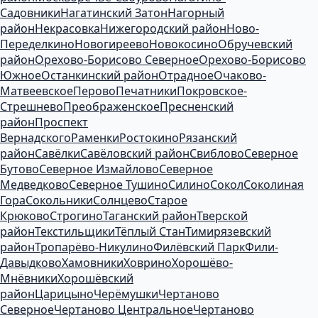
Садовники
Нагатинский Затон
Нагорный
район
Некрасовка
Нижегородский район
Ново-
Переделкино
Новогиреево
Новокосино
Обручевский
район
Орехово-Борисово Северное
Орехово-Борисово
Южное
Останкинский район
Отрадное
Очаково-
Матвеевское
Перово
Печатники
Покровское-
Стрешнево
Преображенское
Пресненский
район
Проспект
Вернадского
Раменки
Ростокино
Рязанский
район
Савёлки
Савёловский район
Свиблово
Северное
Бутово
Северное Измайлово
Северное
Медведково
Северное Тушино
Силино
Сокол
Соколиная
Гора
Сокольники
Солнцево
Старое
Крюково
Строгино
Таганский район
Тверской
район
Текстильщики
Тёплый Стан
Тимирязевский
район
Тропарёво-Никулино
Филёвский Парк
Фили-
Давыдково
Хамовники
Ховрино
Хорошёво-
Мнёвники
Хорошёвский
район
Царицыно
Черёмушки
Чертаново
Северное
Чертаново Центральное
Чертаново