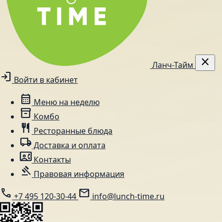
close
Ланч-Тайм
login
Войти в кабинет
calendar_month
Меню на неделю
inventory_2
Комбо
restaurant
Ресторанные блюда
local_shipping
Доставка и оплата
contact_phone
Контакты
gavel
Правовая информация
call
mail
+7 495 120-30-44
info@lunch-time.ru