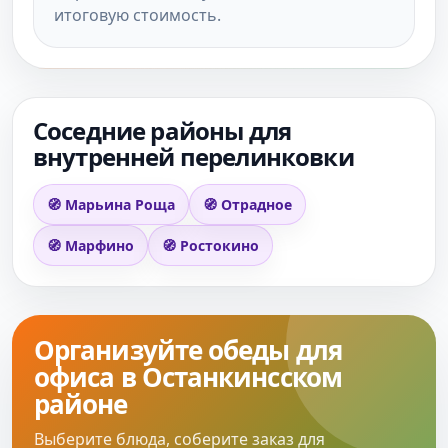
итоговую стоимость.
Соседние районы для
внутренней перелинковки
🧭 Марьина Роща
🧭 Отрадное
🧭 Марфино
🧭 Ростокино
Организуйте обеды для
офиса в Останкинсском
районе
Выберите блюда, соберите заказ для