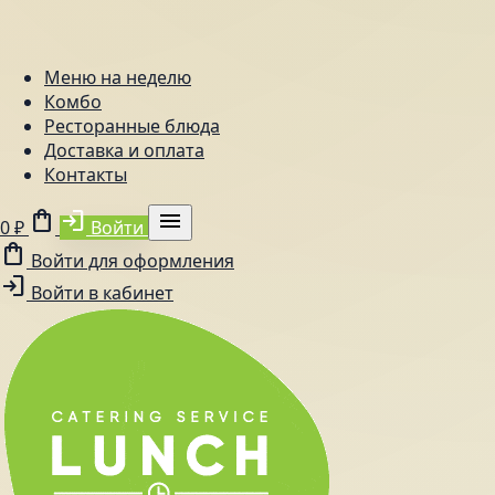
Меню на неделю
Комбо
Ресторанные блюда
Доставка и оплата
Контакты
shopping_bag
login
menu
0 ₽
Войти
shopping_bag
Войти для оформления
login
Войти в кабинет