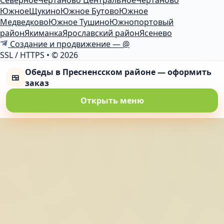
Северное
Чертаново Центральное
Чертаново
Южное
Щукино
Южное Бутово
Южное
Медведково
Южное Тушино
Южнопортовый
район
Якиманка
Ярославский район
Ясенево
Создание и продвижение — @
SSL / HTTPS
•
© 2026
Обеды в Пресненсском районе — оформить
🍱
заказ
Открыть меню