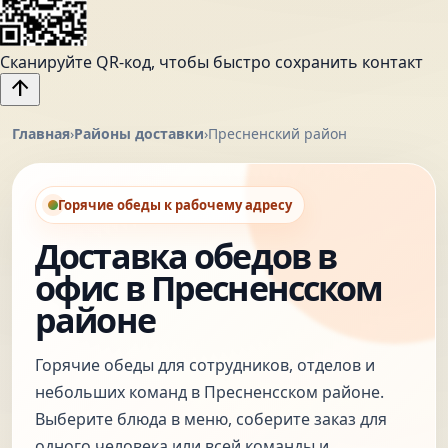
Сканируйте QR-код, чтобы быстро сохранить контакт
arrow_upward
Главная
›
Районы доставки
›
Пресненский район
Горячие обеды к рабочему адресу
Доставка обедов в
офис в Пресненсском
районе
Горячие обеды для сотрудников, отделов и
небольших команд в Пресненсском районе.
Выберите блюда в меню, соберите заказ для
одного человека или всей команды и