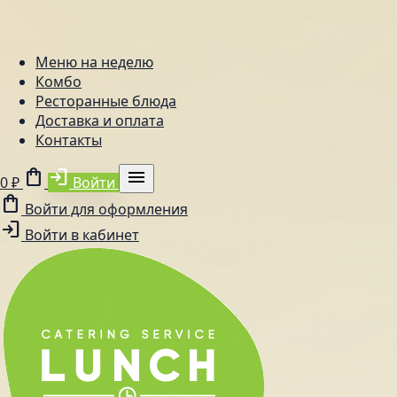
Меню на неделю
Комбо
Ресторанные блюда
Доставка и оплата
Контакты
shopping_bag
login
menu
0 ₽
Войти
shopping_bag
Войти для оформления
login
Войти в кабинет