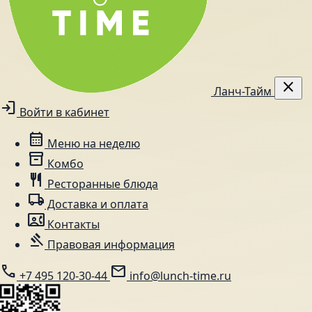
close
Ланч-Тайм
login
Войти в кабинет
calendar_month
Меню на неделю
inventory_2
Комбо
restaurant
Ресторанные блюда
local_shipping
Доставка и оплата
contact_phone
Контакты
gavel
Правовая информация
call
mail
+7 495 120-30-44
info@lunch-time.ru