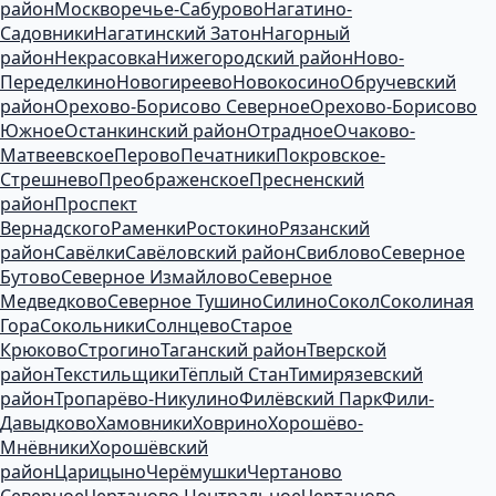
район
Москворечье-Сабурово
Нагатино-
Садовники
Нагатинский Затон
Нагорный
район
Некрасовка
Нижегородский район
Ново-
Переделкино
Новогиреево
Новокосино
Обручевский
район
Орехово-Борисово Северное
Орехово-Борисово
Южное
Останкинский район
Отрадное
Очаково-
Матвеевское
Перово
Печатники
Покровское-
Стрешнево
Преображенское
Пресненский
район
Проспект
Вернадского
Раменки
Ростокино
Рязанский
район
Савёлки
Савёловский район
Свиблово
Северное
Бутово
Северное Измайлово
Северное
Медведково
Северное Тушино
Силино
Сокол
Соколиная
Гора
Сокольники
Солнцево
Старое
Крюково
Строгино
Таганский район
Тверской
район
Текстильщики
Тёплый Стан
Тимирязевский
район
Тропарёво-Никулино
Филёвский Парк
Фили-
Давыдково
Хамовники
Ховрино
Хорошёво-
Мнёвники
Хорошёвский
район
Царицыно
Черёмушки
Чертаново