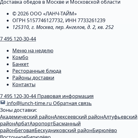
Доставка обедов в Москве и Московской области
© 2026 ООО «ЛАНЧ-ТАЙМ»
ОГРН 5157746127732, ИНН 7733261239
125310, г. Москва, пер. Ангелов, д. 2, кв. 252
7 495 120-30-44
Меню на неделю
Комбо
Банкет
Ресторанные блюда
Районы доставки
Контакты
7 495 120-30-44
Правовая информация
info@lunch-time.ru
Обратная связь
Зоны доставки:
Академический район
Алексеевский район
Алтуфьевский
район
Арбат
Аэропорт
Басманный
район
Беговая
Бескудниковский район
Бирюлёво
Восточное
Бирюлёво