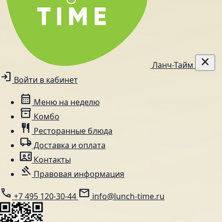
close
Ланч-Тайм
login
Войти в кабинет
calendar_month
Меню на неделю
inventory_2
Комбо
restaurant
Ресторанные блюда
local_shipping
Доставка и оплата
contact_phone
Контакты
gavel
Правовая информация
call
mail
+7 495 120-30-44
info@lunch-time.ru