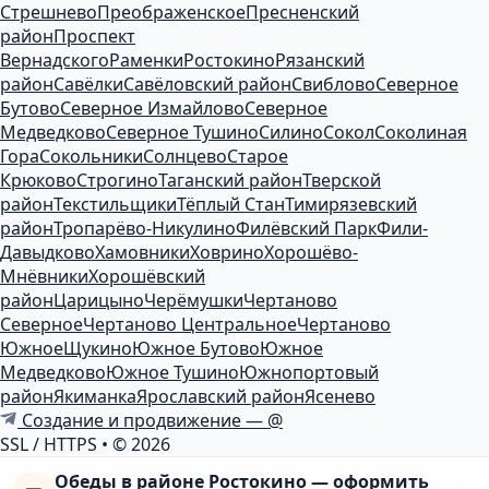
Стрешнево
Преображенское
Пресненский
район
Проспект
Вернадского
Раменки
Ростокино
Рязанский
район
Савёлки
Савёловский район
Свиблово
Северное
Бутово
Северное Измайлово
Северное
Медведково
Северное Тушино
Силино
Сокол
Соколиная
Гора
Сокольники
Солнцево
Старое
Крюково
Строгино
Таганский район
Тверской
район
Текстильщики
Тёплый Стан
Тимирязевский
район
Тропарёво-Никулино
Филёвский Парк
Фили-
Давыдково
Хамовники
Ховрино
Хорошёво-
Мнёвники
Хорошёвский
район
Царицыно
Черёмушки
Чертаново
Северное
Чертаново Центральное
Чертаново
Южное
Щукино
Южное Бутово
Южное
Медведково
Южное Тушино
Южнопортовый
район
Якиманка
Ярославский район
Ясенево
Создание и продвижение — @
SSL / HTTPS
•
© 2026
Обеды в районе Ростокино — оформить