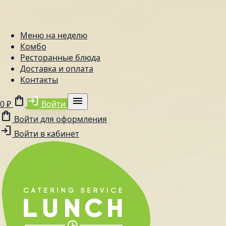
Меню на неделю
Комбо
Ресторанные блюда
Доставка и оплата
Контакты
shopping_bag
login
menu
0 ₽
Войти
shopping_bag
Войти для оформления
login
Войти в кабинет