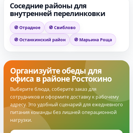
Соседние районы для
внутренней перелинковки
🧭 Отрадное
🧭 Свиблово
🧭 Останкинский район
🧭 Марьина Роща
Организуйте обеды для
офиса в районе Ростокино
Выберите блюда, соберите заказ для
сотрудников и оформите доставку к рабочему
адресу. Это удобный сценарий для ежедневного
питания команды без лишней операционной
нагрузки.