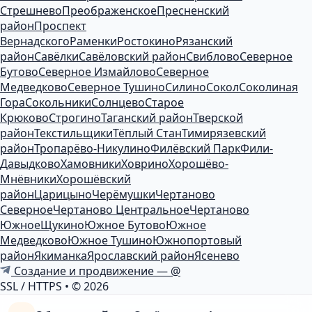
Стрешнево
Преображенское
Пресненский
район
Проспект
Вернадского
Раменки
Ростокино
Рязанский
район
Савёлки
Савёловский район
Свиблово
Северное
Бутово
Северное Измайлово
Северное
Медведково
Северное Тушино
Силино
Сокол
Соколиная
Гора
Сокольники
Солнцево
Старое
Крюково
Строгино
Таганский район
Тверской
район
Текстильщики
Тёплый Стан
Тимирязевский
район
Тропарёво-Никулино
Филёвский Парк
Фили-
Давыдково
Хамовники
Ховрино
Хорошёво-
Мнёвники
Хорошёвский
район
Царицыно
Черёмушки
Чертаново
Северное
Чертаново Центральное
Чертаново
Южное
Щукино
Южное Бутово
Южное
Медведково
Южное Тушино
Южнопортовый
район
Якиманка
Ярославский район
Ясенево
Создание и продвижение — @
SSL / HTTPS
•
© 2026