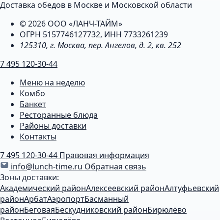
Доставка обедов в Москве и Московской области
© 2026 ООО «ЛАНЧ-ТАЙМ»
ОГРН 5157746127732, ИНН 7733261239
125310, г. Москва, пер. Ангелов, д. 2, кв. 252
7 495 120-30-44
Меню на неделю
Комбо
Банкет
Ресторанные блюда
Районы доставки
Контакты
7 495 120-30-44
Правовая информация
info@lunch-time.ru
Обратная связь
Зоны доставки:
Академический район
Алексеевский район
Алтуфьевский
район
Арбат
Аэропорт
Басманный
район
Беговая
Бескудниковский район
Бирюлёво