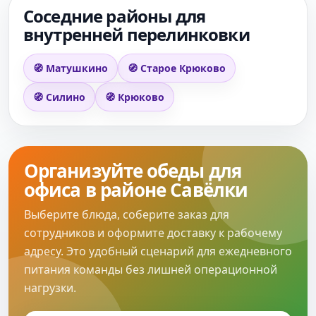
Соседние районы для
внутренней перелинковки
🧭 Матушкино
🧭 Старое Крюково
🧭 Силино
🧭 Крюково
Организуйте обеды для
офиса в районе Савёлки
Выберите блюда, соберите заказ для
сотрудников и оформите доставку к рабочему
адресу. Это удобный сценарий для ежедневного
питания команды без лишней операционной
нагрузки.