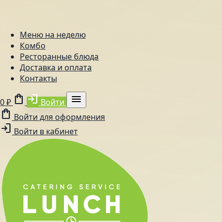
Меню на неделю
Комбо
Ресторанные блюда
Доставка и оплата
Контакты
shopping_bag
login
menu
0 ₽
Войти
shopping_bag
Войти для оформления
login
Войти в кабинет