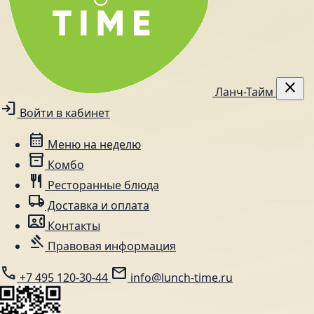
close
Ланч-Тайм
login
Войти в кабинет
calendar_month
Меню на неделю
inventory_2
Комбо
restaurant
Ресторанные блюда
local_shipping
Доставка и оплата
contact_phone
Контакты
gavel
Правовая информация
call
mail
+7 495 120-30-44
info@lunch-time.ru