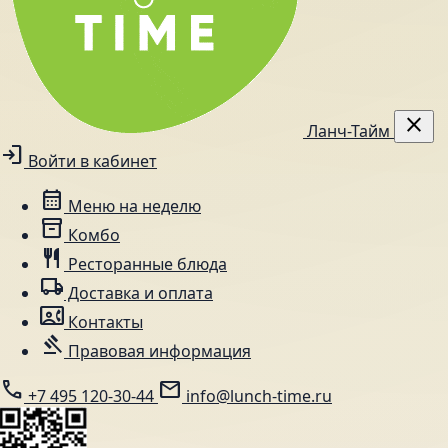
close
Ланч-Тайм
login
Войти в кабинет
calendar_month
Меню на неделю
inventory_2
Комбо
restaurant
Ресторанные блюда
local_shipping
Доставка и оплата
contact_phone
Контакты
gavel
Правовая информация
call
mail
+7 495 120-30-44
info@lunch-time.ru