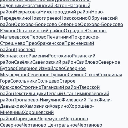
Садовники
Нагатинский Затон
Нагорный
район
Некрасовка
Нижегородский район
Ново-
Переделкино
Новогиреево
Новокосино
Обручевский
район
Орехово-Борисово Северное
Орехово-Борисово
Южное
Останкинский район
Отрадное
Очаково-
Матвеевское
Перово
Печатники
Покровское-
Стрешнево
Преображенское
Пресненский
район
Проспект
Вернадского
Раменки
Ростокино
Рязанский
район
Савёлки
Савёловский район
Свиблово
Северное
Бутово
Северное Измайлово
Северное
Медведково
Северное Тушино
Силино
Сокол
Соколиная
Гора
Сокольники
Солнцево
Старое
Крюково
Строгино
Таганский район
Тверской
район
Текстильщики
Тёплый Стан
Тимирязевский
район
Тропарёво-Никулино
Филёвский Парк
Фили-
Давыдково
Хамовники
Ховрино
Хорошёво-
Мнёвники
Хорошёвский
район
Царицыно
Черёмушки
Чертаново
Северное
Чертаново Центральное
Чертаново