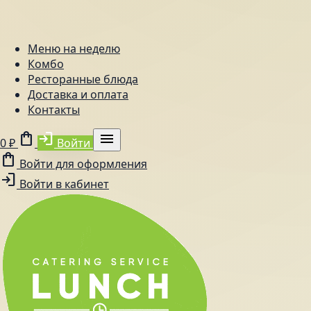
Меню на неделю
Комбо
Ресторанные блюда
Доставка и оплата
Контакты
shopping_bag
login
menu
0 ₽
Войти
shopping_bag
Войти для оформления
login
Войти в кабинет