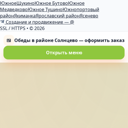
Южное
Щукино
Южное Бутово
Южное
Медведково
Южное Тушино
Южнопортовый
район
Якиманка
Ярославский район
Ясенево
Создание и продвижение — @
SSL / HTTPS
•
© 2026
🍱
Обеды в районе Солнцево — оформить заказ
Открыть меню