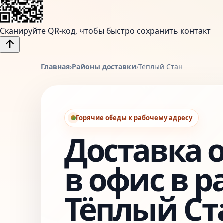
Сканируйте QR-код, чтобы быстро сохранить контакт
arrow_upward
Главная
›
Районы доставки
›
Тёплый Стан
Горячие обеды к рабочему адресу
Доставка 
в офис в р
Тёплый Ст