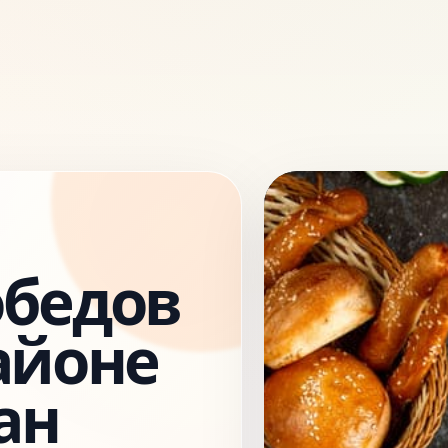
обедов
айоне
ан