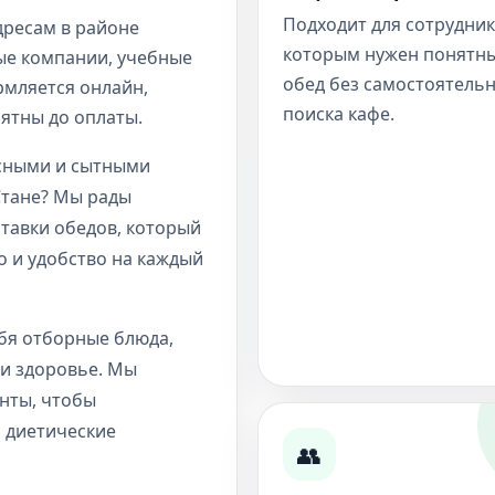
Подходит для сотрудник
дресам в районе
которым нужен понятн
ные компании, учебные
обед без самостоятель
рмляется онлайн,
поиска кафе.
нятны до оплаты.
усными и сытными
Стане? Мы рады
тавки обедов, который
о и удобство на каждый
бя отборные блюда,
 и здоровье. Мы
нты, чтобы
 диетические
👥