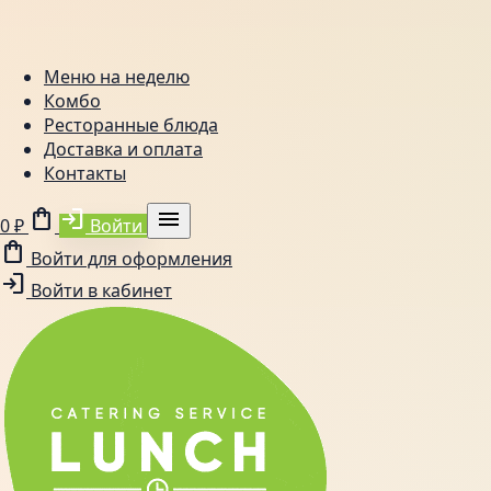
Меню на неделю
Комбо
Ресторанные блюда
Доставка и оплата
Контакты
shopping_bag
login
menu
0 ₽
Войти
shopping_bag
Войти для оформления
login
Войти в кабинет