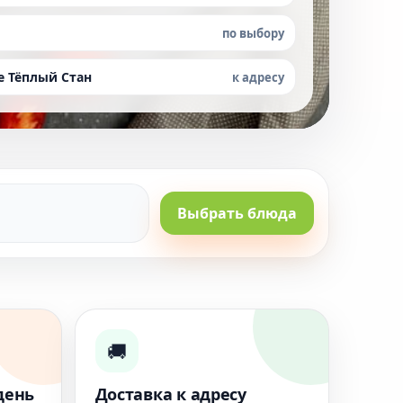
по выбору
е Тёплый Стан
к адресу
Выбрать блюда
🚚
день
Доставка к адресу