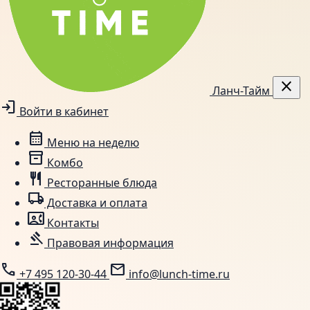
close
Ланч-Тайм
login
Войти в кабинет
calendar_month
Меню на неделю
inventory_2
Комбо
restaurant
Ресторанные блюда
local_shipping
Доставка и оплата
contact_phone
Контакты
gavel
Правовая информация
call
mail
+7 495 120-30-44
info@lunch-time.ru