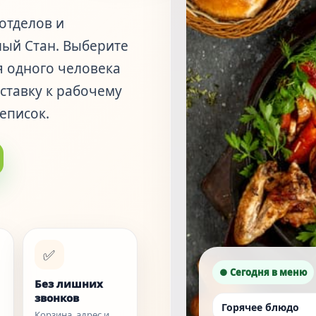
отделов и
лый Стан. Выберите
я одного человека
ставку к рабочему
еписок.
✅
● Сегодня в меню
Без лишних
звонков
Горячее блюдо
Корзина, адрес и