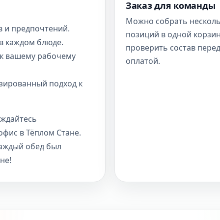
Заказ для команды
Можно собрать нескол
в и предпочтений.
позиций в одной корзин
в каждом блюде.
проверить состав пере
 к вашему рабочему
оплатой.
изированный подход к
аждайтесь
офис в Тёплом Стане.
каждый обед был
не!