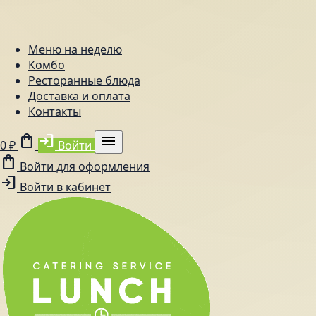
Меню на неделю
Комбо
Ресторанные блюда
Доставка и оплата
Контакты
shopping_bag
login
menu
0 ₽
Войти
shopping_bag
Войти для оформления
login
Войти в кабинет