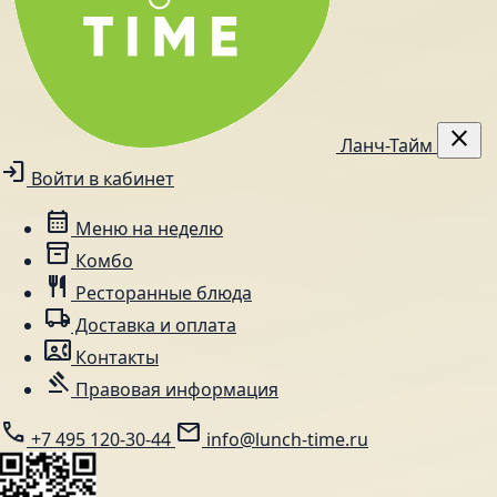
close
Ланч-Тайм
login
Войти в кабинет
calendar_month
Меню на неделю
inventory_2
Комбо
restaurant
Ресторанные блюда
local_shipping
Доставка и оплата
contact_phone
Контакты
gavel
Правовая информация
call
mail
+7 495 120-30-44
info@lunch-time.ru