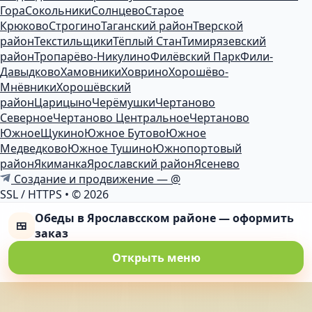
Гора
Сокольники
Солнцево
Старое
Крюково
Строгино
Таганский район
Тверской
район
Текстильщики
Тёплый Стан
Тимирязевский
район
Тропарёво-Никулино
Филёвский Парк
Фили-
Давыдково
Хамовники
Ховрино
Хорошёво-
Мнёвники
Хорошёвский
район
Царицыно
Черёмушки
Чертаново
Северное
Чертаново Центральное
Чертаново
Южное
Щукино
Южное Бутово
Южное
Медведково
Южное Тушино
Южнопортовый
район
Якиманка
Ярославский район
Ясенево
Создание и продвижение — @
SSL / HTTPS
•
© 2026
Обеды в Ярославсском районе — оформить
🍱
заказ
Открыть меню