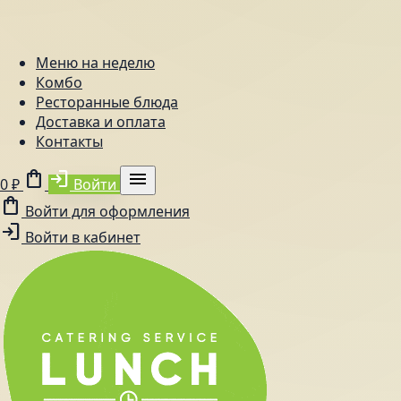
Меню на неделю
Комбо
Ресторанные блюда
Доставка и оплата
Контакты
shopping_bag
login
menu
0 ₽
Войти
shopping_bag
Войти для оформления
login
Войти в кабинет