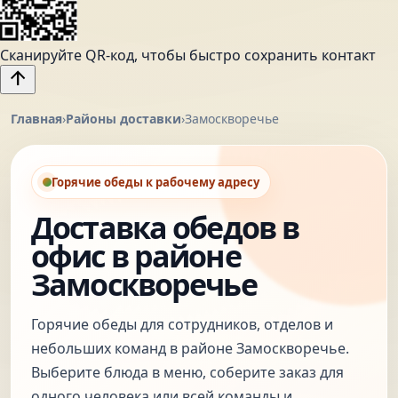
Сканируйте QR-код, чтобы быстро сохранить контакт
arrow_upward
Главная
›
Районы доставки
›
Замоскворечье
Горячие обеды к рабочему адресу
Доставка обедов в
офис в районе
Замоскворечье
Горячие обеды для сотрудников, отделов и
небольших команд в районе Замоскворечье.
Выберите блюда в меню, соберите заказ для
одного человека или всей команды и