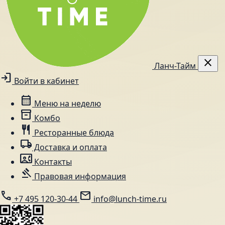
close
Ланч-Тайм
login
Войти в кабинет
calendar_month
Меню на неделю
inventory_2
Комбо
restaurant
Ресторанные блюда
local_shipping
Доставка и оплата
contact_phone
Контакты
gavel
Правовая информация
call
mail
+7 495 120-30-44
info@lunch-time.ru