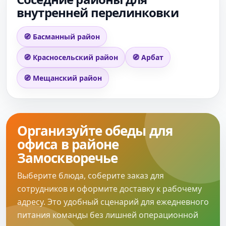
внутренней перелинковки
🧭 Басманный район
🧭 Красносельский район
🧭 Арбат
🧭 Мещанский район
Организуйте обеды для
офиса в районе
Замоскворечье
Выберите блюда, соберите заказ для
сотрудников и оформите доставку к рабочему
адресу. Это удобный сценарий для ежедневного
питания команды без лишней операционной