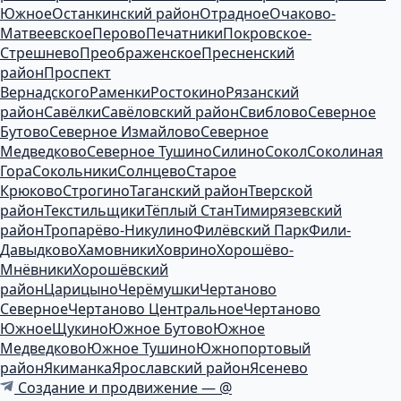
Южное
Останкинский район
Отрадное
Очаково-
Матвеевское
Перово
Печатники
Покровское-
Стрешнево
Преображенское
Пресненский
район
Проспект
Вернадского
Раменки
Ростокино
Рязанский
район
Савёлки
Савёловский район
Свиблово
Северное
Бутово
Северное Измайлово
Северное
Медведково
Северное Тушино
Силино
Сокол
Соколиная
Гора
Сокольники
Солнцево
Старое
Крюково
Строгино
Таганский район
Тверской
район
Текстильщики
Тёплый Стан
Тимирязевский
район
Тропарёво-Никулино
Филёвский Парк
Фили-
Давыдково
Хамовники
Ховрино
Хорошёво-
Мнёвники
Хорошёвский
район
Царицыно
Черёмушки
Чертаново
Северное
Чертаново Центральное
Чертаново
Южное
Щукино
Южное Бутово
Южное
Медведково
Южное Тушино
Южнопортовый
район
Якиманка
Ярославский район
Ясенево
Создание и продвижение — @