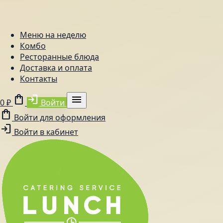
Меню на неделю
Комбо
Ресторанные блюда
Доставка и оплата
Контакты
shopping_bag
login
menu
0 ₽
Войти
shopping_bag
Войти для оформления
login
Войти в кабинет