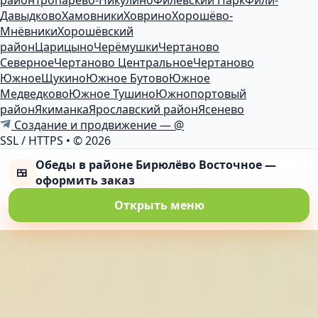
район
Тропарёво-Никулино
Филёвский Парк
Фили-
Давыдково
Хамовники
Ховрино
Хорошёво-
Мнёвники
Хорошёвский
район
Царицыно
Черёмушки
Чертаново
Северное
Чертаново Центральное
Чертаново
Южное
Щукино
Южное Бутово
Южное
Медведково
Южное Тушино
Южнопортовый
район
Якиманка
Ярославский район
Ясенево
Создание и продвижение — @
SSL / HTTPS
•
© 2026
Обеды в районе Бирюлёво Восточное —
🍱
оформить заказ
Открыть меню