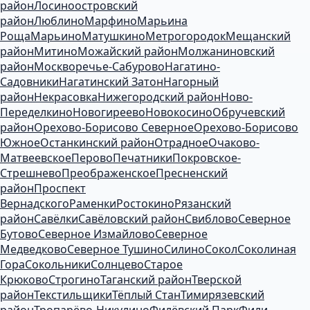
район
Лосиноостровский
район
Люблино
Марфино
Марьина
Роща
Марьино
Матушкино
Метрогородок
Мещанский
район
Митино
Можайский район
Молжаниновский
район
Москворечье-Сабурово
Нагатино-
Садовники
Нагатинский Затон
Нагорный
район
Некрасовка
Нижегородский район
Ново-
Переделкино
Новогиреево
Новокосино
Обручевский
район
Орехово-Борисово Северное
Орехово-Борисово
Южное
Останкинский район
Отрадное
Очаково-
Матвеевское
Перово
Печатники
Покровское-
Стрешнево
Преображенское
Пресненский
район
Проспект
Вернадского
Раменки
Ростокино
Рязанский
район
Савёлки
Савёловский район
Свиблово
Северное
Бутово
Северное Измайлово
Северное
Медведково
Северное Тушино
Силино
Сокол
Соколиная
Гора
Сокольники
Солнцево
Старое
Крюково
Строгино
Таганский район
Тверской
район
Текстильщики
Тёплый Стан
Тимирязевский