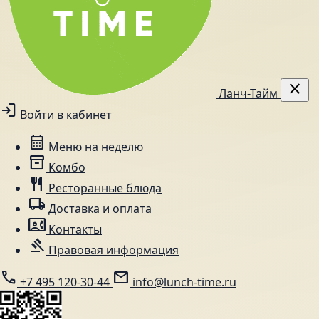
close
Ланч-Тайм
login
Войти в кабинет
calendar_month
Меню на неделю
inventory_2
Комбо
restaurant
Ресторанные блюда
local_shipping
Доставка и оплата
contact_phone
Контакты
gavel
Правовая информация
call
mail
+7 495 120-30-44
info@lunch-time.ru