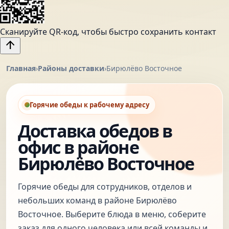
Сканируйте QR-код, чтобы быстро сохранить контакт
arrow_upward
Главная
›
Районы доставки
›
Бирюлёво Восточное
Горячие обеды к рабочему адресу
Доставка обедов в
офис в районе
Бирюлёво Восточное
Горячие обеды для сотрудников, отделов и
небольших команд в районе Бирюлёво
Восточное. Выберите блюда в меню, соберите
заказ для одного человека или всей команды и