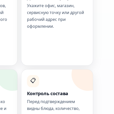
ов,
Укажите офис, магазин,
ый
сервисную точку или другой
ного
рабочий адрес при
оформлении.
📋
Контроль состава
ько
Перед подтверждением
е и
видны блюда, количество,