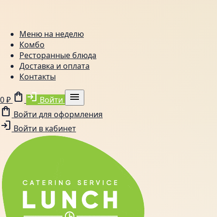
Меню на неделю
Комбо
Ресторанные блюда
Доставка и оплата
Контакты
shopping_bag
login
menu
0 ₽
Войти
shopping_bag
Войти для оформления
login
Войти в кабинет