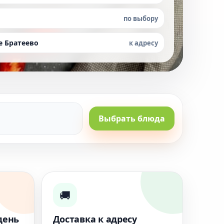
по выбору
е Братеево
к адресу
Выбрать блюда
🚚
день
Доставка к адресу