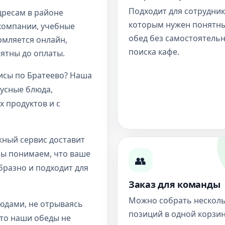
Подходит для сотрудник
дресам в районе
которым нужен понятн
 компании, учебные
обед без самостоятель
рмляется онлайн,
поиска кафе.
нятны до оплаты.
исы по Братеево? Наша
усные блюда,
 продуктов и с
жный сервис доставит
Мы понимаем, что ваше
👥
разно и подходит для
Заказ для команды
Можно собрать нескол
юдами, не отрываясь
позиций в одной корзин
что наши обеды не