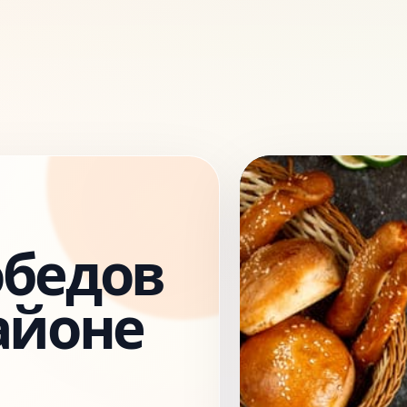
обедов
айоне