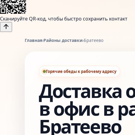
Сканируйте QR-код, чтобы быстро сохранить контакт
arrow_upward
Главная
›
Районы доставки
›
Братеево
Горячие обеды к рабочему адресу
Доставка 
в офис в р
Братеево