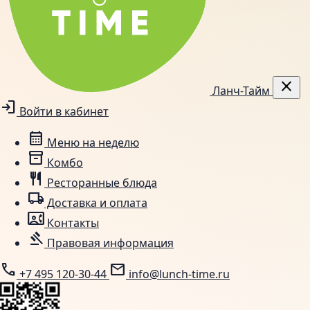
close
Ланч-Тайм
login
Войти в кабинет
calendar_month
Меню на неделю
inventory_2
Комбо
restaurant
Ресторанные блюда
local_shipping
Доставка и оплата
contact_phone
Контакты
gavel
Правовая информация
call
mail
+7 495 120-30-44
info@lunch-time.ru