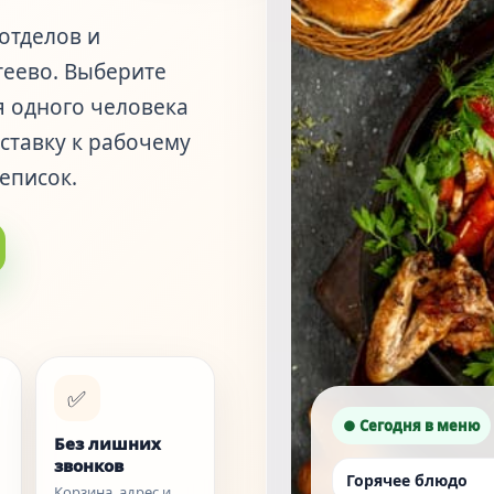
отделов и
теево. Выберите
я одного человека
ставку к рабочему
еписок.
✅
● Сегодня в меню
Без лишних
звонков
Горячее блюдо
Корзина, адрес и