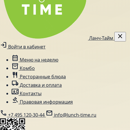
close
Ланч-Тайм
login
Войти в кабинет
calendar_month
Меню на неделю
inventory_2
Комбо
restaurant
Ресторанные блюда
local_shipping
Доставка и оплата
contact_phone
Контакты
gavel
Правовая информация
call
mail
+7 495 120-30-44
info@lunch-time.ru