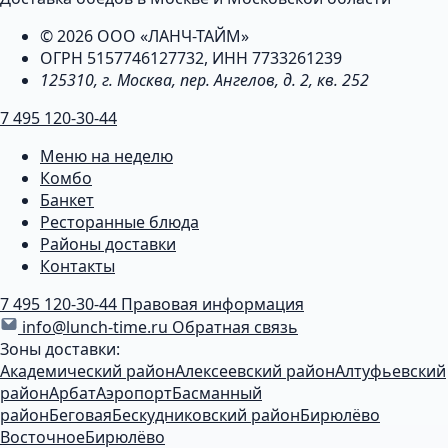
© 2026 ООО «ЛАНЧ-ТАЙМ»
ОГРН 5157746127732, ИНН 7733261239
125310, г. Москва, пер. Ангелов, д. 2, кв. 252
7 495 120-30-44
Меню на неделю
Комбо
Банкет
Ресторанные блюда
Районы доставки
Контакты
7 495 120-30-44
Правовая информация
info@lunch-time.ru
Обратная связь
Зоны доставки:
Академический район
Алексеевский район
Алтуфьевский
район
Арбат
Аэропорт
Басманный
район
Беговая
Бескудниковский район
Бирюлёво
Восточное
Бирюлёво