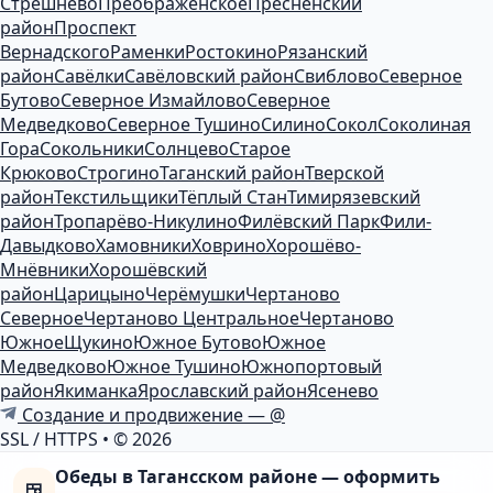
Стрешнево
Преображенское
Пресненский
район
Проспект
Вернадского
Раменки
Ростокино
Рязанский
район
Савёлки
Савёловский район
Свиблово
Северное
Бутово
Северное Измайлово
Северное
Медведково
Северное Тушино
Силино
Сокол
Соколиная
Гора
Сокольники
Солнцево
Старое
Крюково
Строгино
Таганский район
Тверской
район
Текстильщики
Тёплый Стан
Тимирязевский
район
Тропарёво-Никулино
Филёвский Парк
Фили-
Давыдково
Хамовники
Ховрино
Хорошёво-
Мнёвники
Хорошёвский
район
Царицыно
Черёмушки
Чертаново
Северное
Чертаново Центральное
Чертаново
Южное
Щукино
Южное Бутово
Южное
Медведково
Южное Тушино
Южнопортовый
район
Якиманка
Ярославский район
Ясенево
Создание и продвижение — @
SSL / HTTPS
•
© 2026
Обеды в Тагансском районе — оформить
🍱