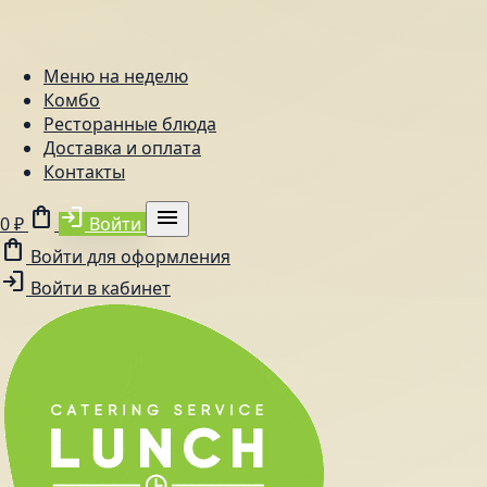
Меню на неделю
Комбо
Ресторанные блюда
Доставка и оплата
Контакты
shopping_bag
login
menu
0 ₽
Войти
shopping_bag
Войти для оформления
login
Войти в кабинет