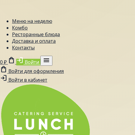
Меню на неделю
Комбо
Ресторанные блюда
Доставка и оплата
Контакты
shopping_bag
login
menu
0 ₽
Войти
shopping_bag
Войти для оформления
login
Войти в кабинет