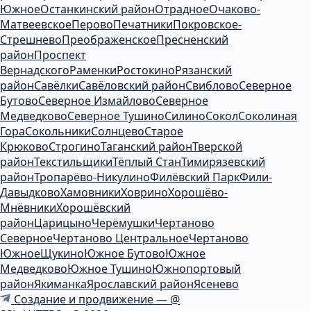
Южное
Останкинский район
Отрадное
Очаково-
Матвеевское
Перово
Печатники
Покровское-
Стрешнево
Преображенское
Пресненский
район
Проспект
Вернадского
Раменки
Ростокино
Рязанский
район
Савёлки
Савёловский район
Свиблово
Северное
Бутово
Северное Измайлово
Северное
Медведково
Северное Тушино
Силино
Сокол
Соколиная
Гора
Сокольники
Солнцево
Старое
Крюково
Строгино
Таганский район
Тверской
район
Текстильщики
Тёплый Стан
Тимирязевский
район
Тропарёво-Никулино
Филёвский Парк
Фили-
Давыдково
Хамовники
Ховрино
Хорошёво-
Мнёвники
Хорошёвский
район
Царицыно
Черёмушки
Чертаново
Северное
Чертаново Центральное
Чертаново
Южное
Щукино
Южное Бутово
Южное
Медведково
Южное Тушино
Южнопортовый
район
Якиманка
Ярославский район
Ясенево
Создание и продвижение — @