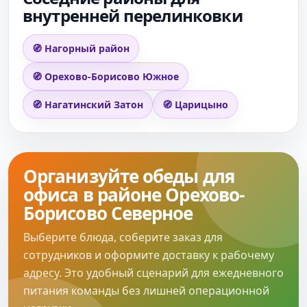
внутренней перелинковки
🧭 Нагорный район
🧭 Орехово-Борисово Южное
🧭 Нагатинский Затон
🧭 Царицыно
Организуйте обеды для
офиса в районе Орехово-
Борисово Северное
Выберите блюда, соберите заказ для
сотрудников и оформите доставку к рабочему
адресу. Это удобный сценарий для ежедневного
питания команды без лишней операционной