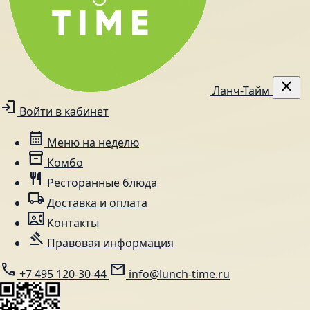
close
Ланч-Тайм
login
Войти в кабинет
calendar_month
Меню на неделю
inventory_2
Комбо
restaurant
Ресторанные блюда
local_shipping
Доставка и оплата
contact_phone
Контакты
gavel
Правовая информация
call
mail
+7 495 120-30-44
info@lunch-time.ru